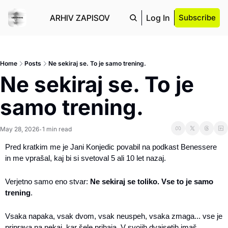
ARHIV ZAPISOV
Log In
Subscribe
Home
Posts
Ne sekiraj se. To je samo trening.
Ne sekiraj se. To je 
samo trening.
May 28, 2026
1 min read
•
Pred kratkim me je Jani Konjedic povabil na podkast Benessere 
in me vprašal, kaj bi si svetoval 5 ali 10 let nazaj.
Verjetno samo eno stvar: 
Ne sekiraj se toliko.
Vse to je samo 
trening
.
Vsaka napaka, vsak dvom, vsak neuspeh, vsaka zmaga... vse je 
priprava na nekaj, kar šele prihaja. V svojih dvajsetih imaš 