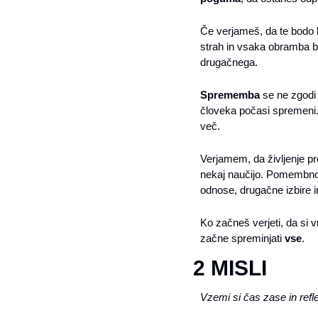
Če verjameš, da te bodo l
strah in vsaka obramba bo
drugačnega.
Sprememba
 se ne zgodi
človeka počasi spremeni. 
več.
Verjamem, da življenje pr
nekaj naučijo. Pomembno 
odnose, drugačne izbire 
Ko začneš verjeti, da si
začne spreminjati 
vse
.
2 MISLI
Vzemi si čas zase in refle