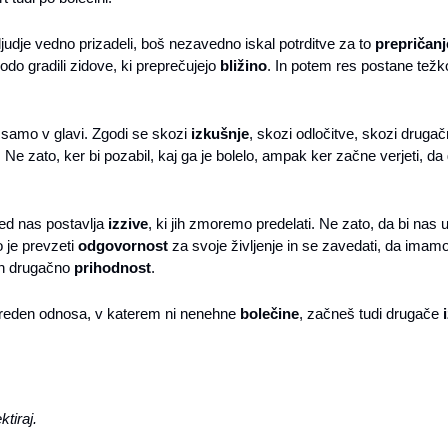
judje vedno prizadeli, boš nezavedno iskal potrditve za to 
prepričanj
do gradili zidove, ki preprečujejo 
bližino
. In potem res postane težko
 samo v glavi. Zgodi se skozi 
izkušnje
, skozi odločitve, skozi drugač
Ne zato, ker bi pozabil, kaj ga je bolelo, ampak ker začne verjeti, da 
ed nas postavlja 
izzive
, ki jih zmoremo predelati. Ne zato, da bi nas u
je prevzeti 
odgovornost
 za svoje življenje in se zavedati, da imam
in drugačno 
prihodnost
.
 vreden odnosa, v katerem ni nenehne 
bolečine
, začneš tudi drugače 
ktiraj.