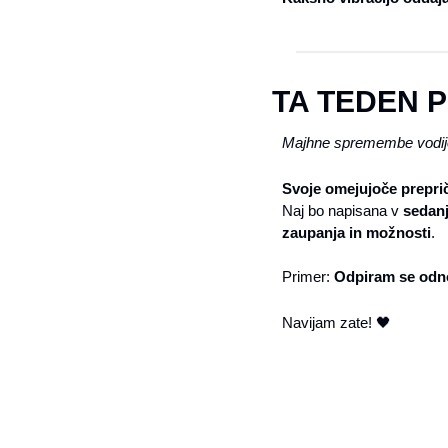
TA TEDEN 
Majhne spremembe vodijo 
Svoje omejujoče preprič
Naj bo napisana v 
sedanj
zaupanja in možnosti
.
Primer: 
Odpiram se odnos
Navijam zate! 
🖤