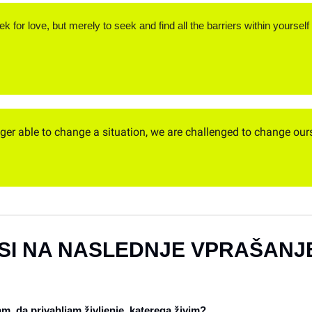
ek for love, but merely to seek and find all the barriers within yourself 
er able to change a situation, we are challenged to change ours
SI NA NASLEDNJE VPRAŠANJ
m, da privabljam življenje, katerega živim?