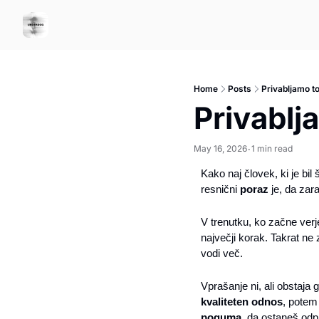
Home
Posts
Privabljamo t
Privablj
May 16, 2026
1 min read
•
Kako naj človek, ki je bil 
resnični 
poraz
 je, da zara
V trenutku, ko začne verje
največji korak. Takrat ne
vodi več.
Vprašanje ni, ali obstaja g
kvaliteten odnos
, potem
poguma
, da ostaneš odpr