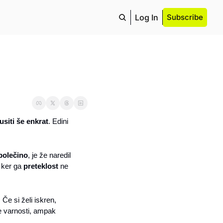
Log In
Subscribe
siti še enkrat
. Edini 
bolečino
, je že naredil 
 ker ga 
preteklost
 ne 
. Če si želi iskren, 
 kljub razočaranjem. Ker odnosi niso stvar popolne varnosti, ampak 