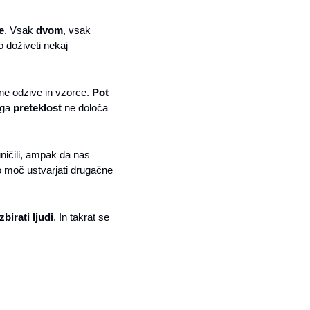
e
. Vsak 
dvom
, vsak 
 doživeti nekaj 
ne odzive in vzorce. 
Pot
ga 
preteklost
 ne določa 
ničili, ampak da nas 
o moč ustvarjati drugačne 
izbirati ljudi
. In takrat se 