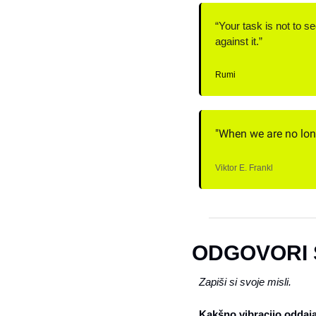
“Your task is not to se
against it.”
Rumi
"When we are no long
Viktor E. Frankl
ODGOVORI 
Zapiši si svoje misli.
Kakšno vibracijo oddaja