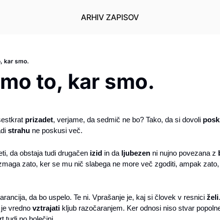
ARHIV ZAPISOV
o, kar smo.
amo to, kar smo.
šestkrat 
prizadet
, verjame, da sedmič ne bo? Tako, da si dovoli 
posku
di 
strahu
 ne poskusi več.
ti, da obstaja tudi drugačen 
izid
 in da 
ljubezen
 ni nujno povezana z 
 zmaga zato, ker se mu nič slabega ne more več zgoditi, ampak zato,
arancija, da bo uspelo. Te ni. Vprašanje je, kaj si človek v resnici 
želi
 je vredno 
vztrajati
t tudi po bolečini.